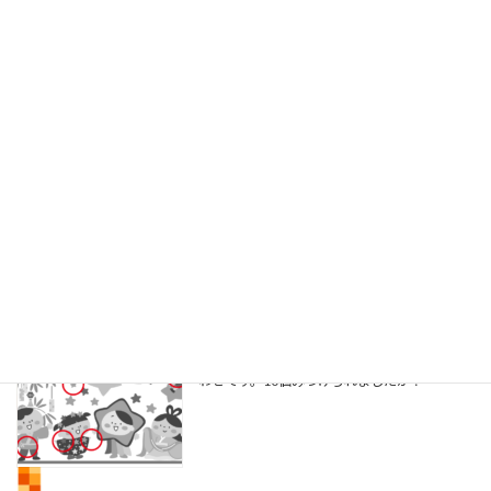
とから 数年前から毎年依頼されていました 最
近、色々 […]
やまがた省エネ家電買換えキャンペーン
2026年8月3日
こんにちは 毎日、蒸し暑い日が続きます さ
て、先日ブログでご紹介した「やまがた省エネ
家電買換えキャンペーン」 ですが、7/31現在
の進捗率が85.5％と進捗が高くなっています
弊社のお客様でもエアコン買い替えの際に利用
し […]
まちがいさがし №224号
2026年8月1日
山ちゃん通信№224号まちがいさがしの答え合
わせです。10個みつけられましたか？