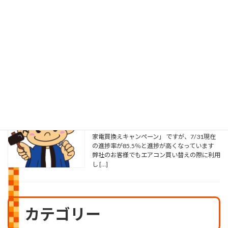
2026年8月5日
こんにちは 先日、お客様からお盆も近いので
草刈りをしてほしいと 依頼がりました。元々
は自宅で畑をしていたのですが 歳を取ってや
めてしまいご主人も体力的に作業ができないこ
とから 数年前から毎年依頼されていました 最
近、色々 […]
やまがた省エネ家電買換えキャンペーン
2026年8月3日
こんにちは 毎日、蒸し暑い日が続きます さ
て、先日ブログでご紹介した「やまがた省エネ
家電買換えキャンペーン」 ですが、7/31現在
の進捗率が85.5％と進捗が高くなっています
弊社のお客様でもエアコン買い替えの際に利用
し […]
カテゴリー