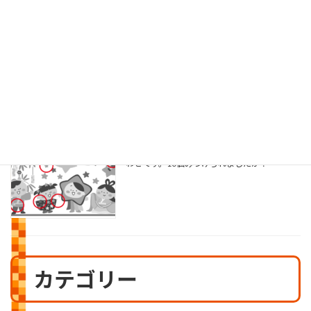
こんにちは 毎日、蒸し暑い日が続きます さ
て、先日ブログでご紹介した「やまがた省エネ
家電買換えキャンペーン」 ですが、7/31現在
の進捗率が85.5％と進捗が高くなっています
弊社のお客様でもエアコン買い替えの際に利用
し […]
まちがいさがし №224号
2026年8月1日
山ちゃん通信№224号まちがいさがしの答え合
わせです。10個みつけられましたか？
カテゴリー