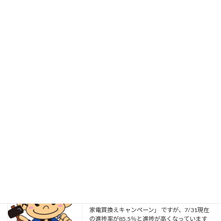
こんにちは 第63回「米沢納涼水上花火大会」が本日開
催されます 今日の天気を見てみると午後から雨模様で
すが打ち上げ時は曇りで 問題なく開催されることを期
待します この花火大会は株式会社置賜日報社様主催で
昭和37年に故吉野 […]
草刈り工事
2026年8月5日
こんにちは 先日、お客様からお盆も近いので
草刈りをしてほしいと 依頼がりました。元々
は自宅で畑をしていたのですが 歳を取ってや
めてしまいご主人も体力的に作業ができないこ
とから 数年前から毎年依頼されていました 最
近、色々 […]
やまがた省エネ家電買換えキャンペーン
2026年8月3日
こんにちは 毎日、蒸し暑い日が続きます さ
て、先日ブログでご紹介した「やまがた省エネ
家電買換えキャンペーン」 ですが、7/31現在
の進捗率が85.5％と進捗が高くなっています