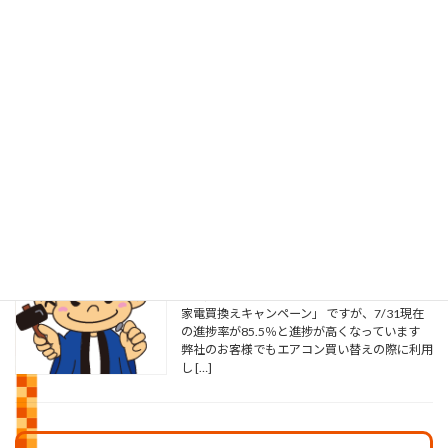
草刈り工事
2026年8月5日
こんにちは 先日、お客様からお盆も近いので
草刈りをしてほしいと 依頼がりました。元々
は自宅で畑をしていたのですが 歳を取ってや
めてしまいご主人も体力的に作業ができないこ
とから 数年前から毎年依頼されていました 最
近、色々 […]
やまがた省エネ家電買換えキャンペーン
2026年8月3日
こんにちは 毎日、蒸し暑い日が続きます さ
て、先日ブログでご紹介した「やまがた省エネ
家電買換えキャンペーン」 ですが、7/31現在
の進捗率が85.5％と進捗が高くなっています
弊社のお客様でもエアコン買い替えの際に利用
し […]