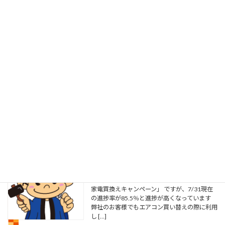
待します この花火大会は株式会社置賜日報社様主催で
昭和37年に故吉野 […]
草刈り工事
2026年8月5日
こんにちは 先日、お客様からお盆も近いので
草刈りをしてほしいと 依頼がりました。元々
は自宅で畑をしていたのですが 歳を取ってや
めてしまいご主人も体力的に作業ができないこ
とから 数年前から毎年依頼されていました 最
近、色々 […]
やまがた省エネ家電買換えキャンペーン
2026年8月3日
こんにちは 毎日、蒸し暑い日が続きます さ
て、先日ブログでご紹介した「やまがた省エネ
家電買換えキャンペーン」 ですが、7/31現在
の進捗率が85.5％と進捗が高くなっています
弊社のお客様でもエアコン買い替えの際に利用
し […]