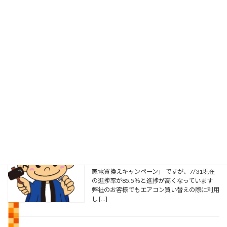
草刈り工事
2026年8月5日
こんにちは 先日、お客様からお盆も近いので
草刈りをしてほしいと 依頼がりました。元々
は自宅で畑をしていたのですが 歳を取ってや
めてしまいご主人も体力的に作業ができないこ
とから 数年前から毎年依頼されていました 最
近、色々 […]
やまがた省エネ家電買換えキャンペーン
2026年8月3日
こんにちは 毎日、蒸し暑い日が続きます さ
て、先日ブログでご紹介した「やまがた省エネ
家電買換えキャンペーン」 ですが、7/31現在
の進捗率が85.5％と進捗が高くなっています
弊社のお客様でもエアコン買い替えの際に利用
し […]