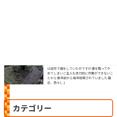
2026年8月7日
こんにちは 第63回「米沢納涼水上花火大会」
が本日開催されます 今日の天気を見てみると
午後から雨模様ですが打ち上げ時は曇りで 問
題なく開催されることを期待します この花火
大会は株式会社置賜日報社様主催で昭和37年
に故吉野 […]
草刈り工事
2026年8月5日
こんにちは 先日、お客様からお盆も近いので
草刈りをしてほしいと 依頼がりました。元々
は自宅で畑をしていたのですが 歳を取ってや
めてしまいご主人も体力的に作業ができないこ
とから 数年前から毎年依頼されていました 最
近、色々 […]
カテゴリー