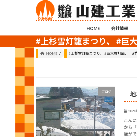
コ
ナ
ン
ビ
テ
ゲ
ン
ー
HOME
会社情報
ツ
シ
#上杉雪灯籠まつり、 #巨大
へ
ョ
ス
ン
HOME
#上杉雪灯籠まつり、 #巨大雪灯籠、 #竹あ
キ
に
ッ
移
プ
動
ブログ
地
202
こんに
から「
籠がで