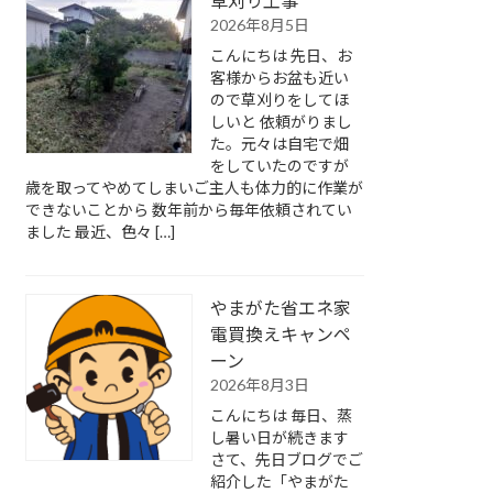
草刈り工事
2026年8月5日
こんにちは 先日、お
客様からお盆も近い
ので草刈りをしてほ
しいと 依頼がりまし
た。元々は自宅で畑
をしていたのですが
歳を取ってやめてしまいご主人も体力的に作業が
できないことから 数年前から毎年依頼されてい
ました 最近、色々 […]
やまがた省エネ家
電買換えキャンペ
ーン
2026年8月3日
こんにちは 毎日、蒸
し暑い日が続きます
さて、先日ブログでご
紹介した「やまがた