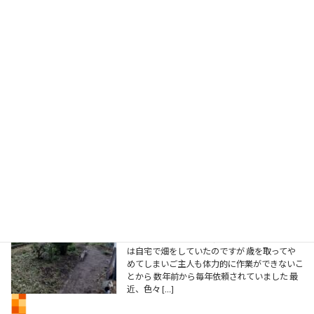
汚れとのことで、脱衣洗面所とトイレのCF及
びクロス […]
いよいよ本日開催
2026年8月7日
こんにちは 第63回「米沢納涼水上花火大会」
が本日開催されます 今日の天気を見てみると
午後から雨模様ですが打ち上げ時は曇りで 問
題なく開催されることを期待します この花火
大会は株式会社置賜日報社様主催で昭和37年
に故吉野 […]
草刈り工事
2026年8月5日
こんにちは 先日、お客様からお盆も近いので
草刈りをしてほしいと 依頼がりました。元々
は自宅で畑をしていたのですが 歳を取ってや
めてしまいご主人も体力的に作業ができないこ
とから 数年前から毎年依頼されていました 最
近、色々 […]