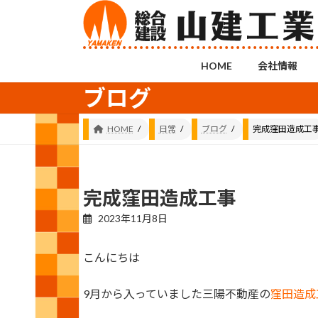
コ
ナ
ン
ビ
テ
ゲ
ン
ー
HOME
会社情報
ツ
シ
ブログ
へ
ョ
ス
ン
キ
に
HOME
日常
ブログ
完成窪田造成工
ッ
移
プ
動
完成窪田造成工事
2023年11月8日
こんにちは
9月から入っていました三陽不動産の
窪田造成