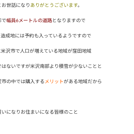
とお世話になり
ありがとうございます
。
形で
幅員6メートルの道路
となりますので
。造成地には予約も入っているようですので
に米沢市で人口が増えている地域が窪田地域
ではないですが米沢南部より
積雪
が少ないことと
沢市の中では購入する
メリット
がある地域だから
買いになりお住まいになる皆様のこと