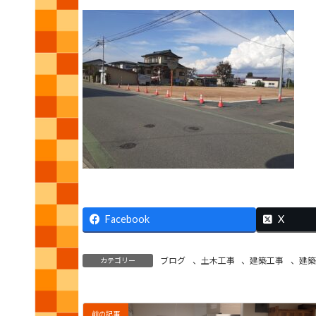
Facebook
X
ブログ
、
土木工事
、
建築工事
、
建築
カテゴリー
前の記事